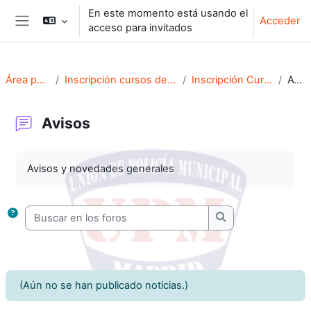
Salta al contenido principal
En este momento está usando el
Acceder
acceso para invitados
Panel lateral
Área personal
Inscripción cursos del mes de Junio
Inscripción Cursos Art. 70.
Avisos
Avisos
Requisitos de finalización
Avisos y novedades generales
Buscar en los foros
Buscar en los foro
(Aún no se han publicado noticias.)